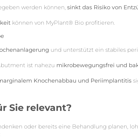
bgegeben werden können,
sinkt das Risiko von Ent
keit
können von MyPlant® Bio profitieren.
be
nochenanlagerung
und unterstützt ein stabiles per
Abutment ist nahezu
mikrobewegungsfrei und bak
marginalem Knochenabbau und Periimplantitis
si
r Sie relevant?
denken oder bereits eine Behandlung planen, lohnt
: