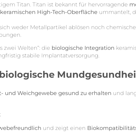
igem Titan. Titan ist bekannt für hervorragende
me
okeramischen High-Tech-Oberfläche
ummantelt, d
sich weder Metallpartikel ablösen noch chemische 
bungen.
s zwei Welten“: die
biologische Integration
keramis
ngfristig stabile Implantatversorgung.
e biologische Mundgesundhei
t- und Weichgewebe gesund zu erhalten
und langf
t
webefreundlich
und zeigt einen
Biokompatibilität