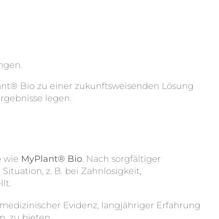
ngen.
lant® Bio zu einer zukunftsweisenden Lösung
Ergebnisse legen.
e
wie
MyPlant® Bio
. Nach sorgfältiger
tuation, z. B. bei Zahnlosigkeit,
lt.
medizinischer Evidenz, langjähriger Erfahrung
, zu bieten.