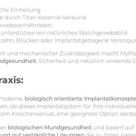
iche Einheilung.
t durch Titan-Keramik-Verbund.
ewebsverhältnissen.
 unterstützen ein natürliches Weichgewebsbild.
lzahn, Brücken oder Implantatgetragene Versorgu
keit und mechanischer Zuverlässigkeit macht MyP
ndgesundheit
, Sicherheit und natürlich wirkende 
axis:
 moderne,
biologisch orientierte Implantatkonzept
ob dieses Implantatsystem für Ihre individuelle Si
em Knochenverlust, eine geeignete Option darstel
ner
biologischen Mundgesundheit
und basiert auf 
e und gut verträgliche Lösungen
die zu Ihnen passen