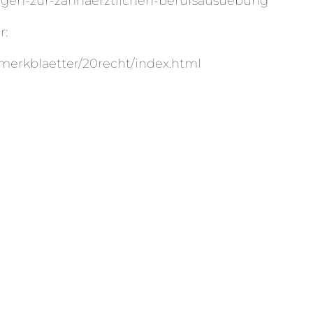
lungen-zur-zahnaerztlichen-berufsausuebung
r:
0merkblaetter/20recht/index.html