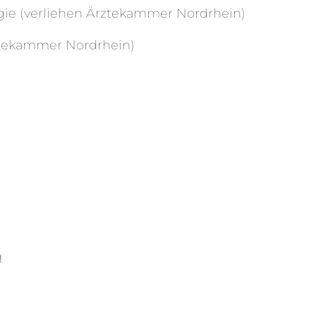
rgie (verliehen Ärztekammer Nordrhein)
rztekammer Nordrhein)
g